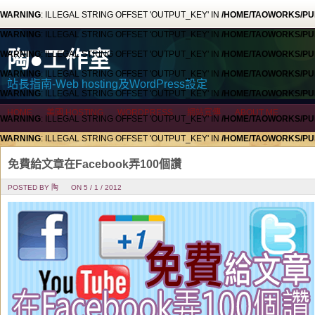
WARNING
: ILLEGAL STRING OFFSET 'OUTPUT_KEY' IN
/HOME/TAOWORKS/PU
WARNING
: ILLEGAL STRING OFFSET 'OUTPUT_KEY' IN
/HOME/TAOWORKS/PU
陶●工作室
WARNING
: ILLEGAL STRING OFFSET 'OUTPUT_KEY' IN
/HOME/TAOWORKS/PU
WARNING
: ILLEGAL STRING OFFSET 'OUTPUT_KEY' IN
/HOME/TAOWORKS/PU
站長指南-Web hosting及WordPress設定
WARNING
: ILLEGAL STRING OFFSET 'OUTPUT_KEY' IN
/HOME/TAOWORKS/PU
HOME
美國 HOSTING
WORDPRESS
網站宣傳
ABOUT ME
WARNING
: ILLEGAL STRING OFFSET 'OUTPUT_KEY' IN
/HOME/TAOWORKS/PU
WARNING
: ILLEGAL STRING OFFSET 'OUTPUT_KEY' IN
/HOME/TAOWORKS/PU
WARNING
: ILLEGAL STRING OFFSET 'OUTPUT_KEY' IN
/HOME/TAOWORKS/PU
免費給文章在Facebook弄100個讚
WARNING
: ILLEGAL STRING OFFSET 'OUTPUT_KEY' IN
/HOME/TAOWORKS/PU
POSTED BY 陶
ON 5 / 1 / 2012
WARNING
: ILLEGAL STRING OFFSET 'OUTPUT_KEY' IN
/HOME/TAOWORKS/PU
HOME
美國 HOSTING
WORDPRESS
網站宣傳
ABOUT ME