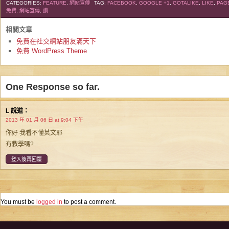
CATEGORIES:
FEATURE
,
網站宣傳
TAG:
FACEBOOK
,
GOOGLE +1
,
GOTALIKE
,
LIKE
,
PAG
免費
,
網站宣傳
,
讚
相關文章
免費在社交網站朋友滿天下
免費 WordPress Theme
One Response so far.
L
說道：
2013 年 01 月 06 日 at 9:04 下午
你好 我看不懂英文耶
有教學嗎?
登入後再回覆
You must be
logged in
to post a comment.