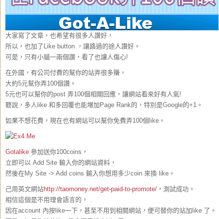
大家寫了文章，也希望有很多人讚好，
所以，也加了Like button ，讓路過的途人讚好。
可是，只有小貓一兩個讚，看了也讓人傷心!
在外國，有公司付費的幫你的站弄很多賺，
大約5元幫你弄100個讚。
5元也可以幫你的post 弄100個相關回應，讓網站看來好有人氣!
聽說，多人like 和多回覆也能増加Page Rank的，特別是Google的+1。
如果不想花費，現在也有網站可以
幫你免費弄100個like。
Gotalike
參加送你100coins，
立即可以 Add Site 輸入你的網站資料，
然後在My Site -> Add coins 輸入你想用多少coin 來換 like。
己用英文網站
http://taomoney.net/get-paid-to-promote/
，測試成功。
相信這個是不用理會語言的，
因在account 內按like一下，甚至不用到相關網站，便可替你的站加like 了。