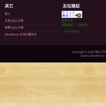
其它
友站連結
登入
富貴山莊
文章
RSS
訂閱
網路賺錢 + 江湖遊戲
迴響
RSS
訂閱
How Worker
WordPress 台灣正體中文
Copyright © 2026
陶●工作
Selene WordPress