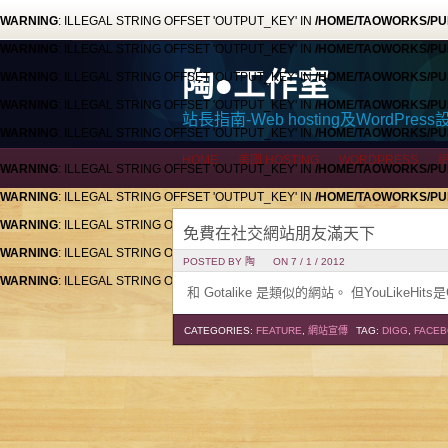
WARNING
: ILLEGAL STRING OFFSET 'OUTPUT_KEY' IN
/HOME/TAOWORKS/PU
WARNING
: ILLEGAL STRING OFFSET 'OUTPUT_KEY' IN
/HOME/TAOWORKS/PU
陶●工作室
WARNING
: ILLEGAL STRING OFFSET 'OUTPUT_KEY' IN
/HOME/TAOWORKS/PU
WARNING
: ILLEGAL STRING OFFSET 'OUTPUT_KEY' IN
/HOME/TAOWORKS/PU
站長指南-Web hosting及WordPress
WARNING
: ILLEGAL STRING OFFSET 'OUTPUT_KEY' IN
/HOME/TAOWORKS/PU
HOME
美國 HOSTING
WORDPRESS
WARNING
: ILLEGAL STRING OFFSET 'OUTPUT_KEY' IN
/HOME/TAOWORKS/PU
WARNING
: ILLEGAL STRING OFFSET 'OUTPUT_KEY' IN
/HOME/TAOWORKS/PU
WARNING
: ILLEGAL STRING OFFSET 'OUTPUT_KEY' IN
/HOME/TAOWORKS/PU
免費在社交網站朋友滿天下
WARNING
: ILLEGAL STRING OFFSET 'OUTPUT_KEY' IN
/HOME/TAOWORKS/PU
POSTED BY 陶
ON 7 / 1 / 2012
WARNING
: ILLEGAL STRING OFFSET 'OUTPUT_KEY' IN
/HOME/TAOWORKS/PU
和 Gotalike 是類似的網站。 但YouLikeHit
HOME
美國 HOSTING
WORDPRESS
CATEGORIES:
FEATURE
,
網站宣傳
TAG:
DIGG
,
FACE