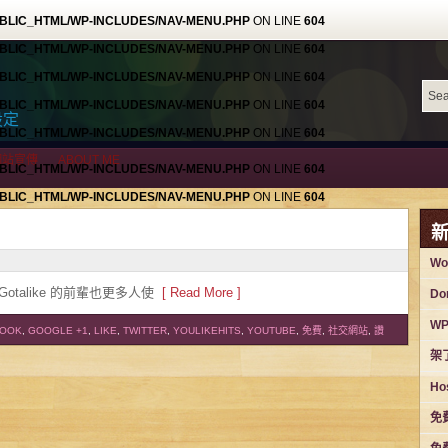
BLIC_HTML/WP-INCLUDES/NAV-MENU.PHP
ON LINE
604
BLIC_HTML/WP-INCLUDES/NAV-MENU.PHP
ON LINE
604
BLIC_HTML/WP-INCLUDES/NAV-MENU.PHP
ON LINE
604
BLIC_HTML/WP-INCLUDES/NAV-MENU.PHP
ON LINE
604
設定
BLIC_HTML/WP-INCLUDES/NAV-MENU.PHP
ON LINE
604
網站宣傳
ABOUT ME
BLIC_HTML/WP-INCLUDES/NAV-MENU.PHP
ON LINE
604
BLIC_HTML/WP-INCLUDES/NAV-MENU.PHP
ON LINE
604
BLIC_HTML/WP-INCLUDES/NAV-MENU.PHP
ON LINE
604
BLIC_HTML/WP-INCLUDES/NAV-MENU.PHP
ON LINE
604
Wo
BLIC_HTML/WP-INCLUDES/NAV-MENU.PHP
ON LINE
604
s是Gotalike 的前輩也更多人使
[ Read More ]
Do
網站宣傳
ABOUT ME
W
BOOK
,
GOOGLE +1
,
LIKE
,
TWITTER
,
YOULIKEHITS
,
YOUTUBE
,
免費
,
社交網站
,
讚
架
Ho
免