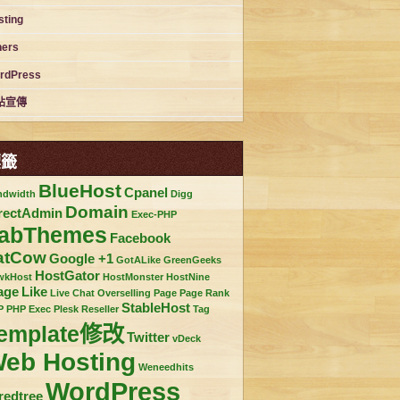
sting
hers
rdPress
站宣傳
標籤
BlueHost
Cpanel
ndwidth
Digg
Domain
rectAdmin
Exec-PHP
abThemes
Facebook
atCow
Google +1
GotALike
GreenGeeks
HostGator
wkHost
HostMonster
HostNine
age
Like
Live Chat
Overselling
Page
Page Rank
StableHost
P
PHP Exec
Plesk
Reseller
Tag
emplate修改
Twitter
vDeck
eb Hosting
Weneedhits
WordPress
redtree