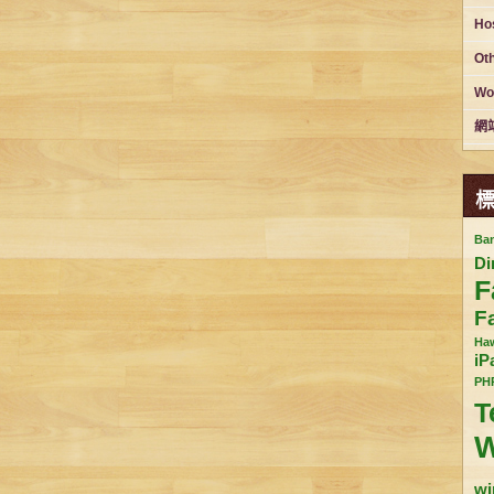
Ho
Ot
Wo
網
Ba
Di
F
F
Ha
iP
PH
T
W
wi