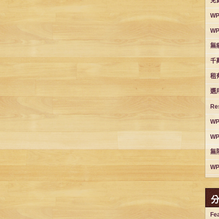
免
WP
W
無痛
千萬
租有
選用
Re
W
WP
無限
W
Fe