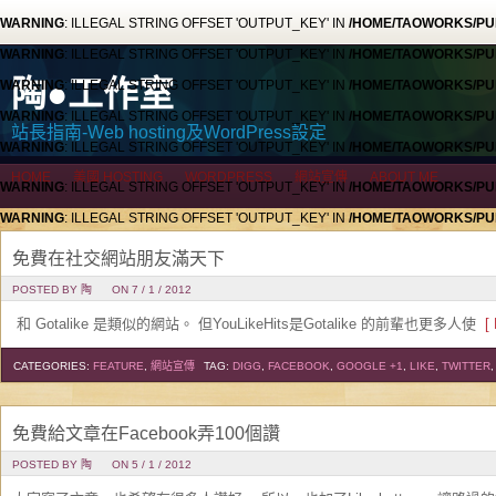
WARNING
: ILLEGAL STRING OFFSET 'OUTPUT_KEY' IN
/HOME/TAOWORKS/PU
WARNING
: ILLEGAL STRING OFFSET 'OUTPUT_KEY' IN
/HOME/TAOWORKS/PU
陶●工作室
WARNING
: ILLEGAL STRING OFFSET 'OUTPUT_KEY' IN
/HOME/TAOWORKS/PU
WARNING
: ILLEGAL STRING OFFSET 'OUTPUT_KEY' IN
/HOME/TAOWORKS/PU
站長指南-Web hosting及WordPress設定
WARNING
: ILLEGAL STRING OFFSET 'OUTPUT_KEY' IN
/HOME/TAOWORKS/PU
HOME
美國 HOSTING
WORDPRESS
網站宣傳
ABOUT ME
WARNING
: ILLEGAL STRING OFFSET 'OUTPUT_KEY' IN
/HOME/TAOWORKS/PU
WARNING
: ILLEGAL STRING OFFSET 'OUTPUT_KEY' IN
/HOME/TAOWORKS/PU
WARNING
: ILLEGAL STRING OFFSET 'OUTPUT_KEY' IN
/HOME/TAOWORKS/PU
免費在社交網站朋友滿天下
WARNING
: ILLEGAL STRING OFFSET 'OUTPUT_KEY' IN
/HOME/TAOWORKS/PU
POSTED BY 陶
ON 7 / 1 / 2012
WARNING
: ILLEGAL STRING OFFSET 'OUTPUT_KEY' IN
/HOME/TAOWORKS/PU
和 Gotalike 是類似的網站。 但YouLikeHits是Gotalike 的前輩也更多人使
[ 
HOME
美國 HOSTING
WORDPRESS
網站宣傳
ABOUT ME
CATEGORIES:
FEATURE
,
網站宣傳
TAG:
DIGG
,
FACEBOOK
,
GOOGLE +1
,
LIKE
,
TWITTER
免費給文章在Facebook弄100個讚
POSTED BY 陶
ON 5 / 1 / 2012