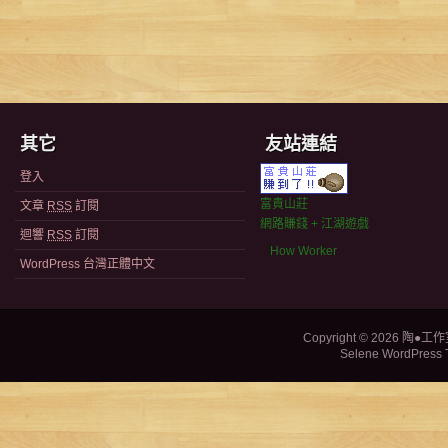
其它
友站連結
登入
富貴山莊
文章
RSS
訂閱
網路賺錢 + 江湖遊戲
迴響
RSS
訂閱
How Worker
WordPress 台灣正體中文
Copyright © 2026
陶●工作
Selene WordPress