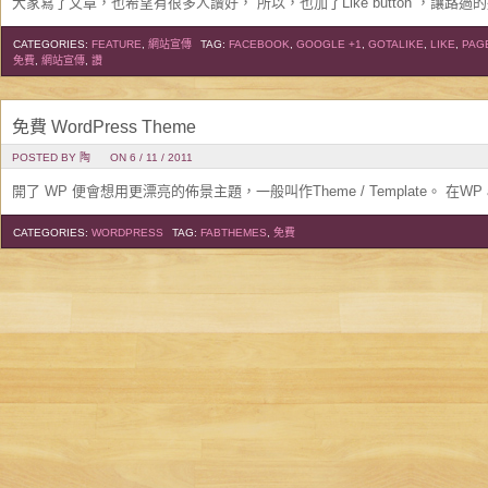
大家寫了文章，也希望有很多人讚好， 所以，也加了Like button ，讓路過
CATEGORIES:
FEATURE
,
網站宣傳
TAG:
FACEBOOK
,
GOOGLE +1
,
GOTALIKE
,
LIKE
,
PAG
免費
,
網站宣傳
,
讚
免費 WordPress Theme
POSTED BY 陶
ON 6 / 11 / 2011
開了 WP 便會想用更漂亮的佈景主題，一般叫作Theme / Template。 在WP a
CATEGORIES:
WORDPRESS
TAG:
FABTHEMES
,
免費