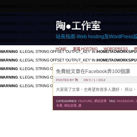
WARNING
: ILLEGAL STRING OFFSET 'OUTPUT_KEY' IN
/HOME/TAOWORKS/PU
WARNING
: ILLEGAL STRING OFFSET 'OUTPUT_KEY' IN
/HOME/TAOWORKS/PU
陶●工作室
WARNING
: ILLEGAL STRING OFFSET 'OUTPUT_KEY' IN
/HOME/TAOWORKS/PU
WARNING
: ILLEGAL STRING OFFSET 'OUTPUT_KEY' IN
/HOME/TAOWORKS/PU
站長指南-Web hosting及WordPress
WARNING
: ILLEGAL STRING OFFSET 'OUTPUT_KEY' IN
/HOME/TAOWORKS/PU
HOME
美國 HOSTING
WORDPRESS
WARNING
: ILLEGAL STRING OFFSET 'OUTPUT_KEY' IN
/HOME/TAOWORKS/PU
WARNING
: ILLEGAL STRING OFFSET 'OUTPUT_KEY' IN
/HOME/TAOWORKS/PU
WARNING
: ILLEGAL STRING OFFSET 'OUTPUT_KEY' IN
/HOME/TAOWORKS/PU
免費給文章在Facebook弄100個讚
WARNING
: ILLEGAL STRING OFFSET 'OUTPUT_KEY' IN
/HOME/TAOWORKS/PU
POSTED BY 陶
ON 5 / 1 / 2012
WARNING
: ILLEGAL STRING OFFSET 'OUTPUT_KEY' IN
/HOME/TAOWORKS/PU
大家寫了文章，也希望有很多人讚好， 所以，也加了
HOME
美國 HOSTING
WORDPRESS
CATEGORIES:
FEATURE
,
網站宣傳
TAG:
FACEBOOK
,
免費
,
網站宣傳
,
讚