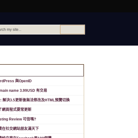
新文章
rdPress 與OpenID
main name 3.99USD 有交易
P: 解決3.5更新後無法修改及HTML預覽切換
了網頁程式要常更新
sting Review 可信嗎?
費在社交網站朋友滿天下