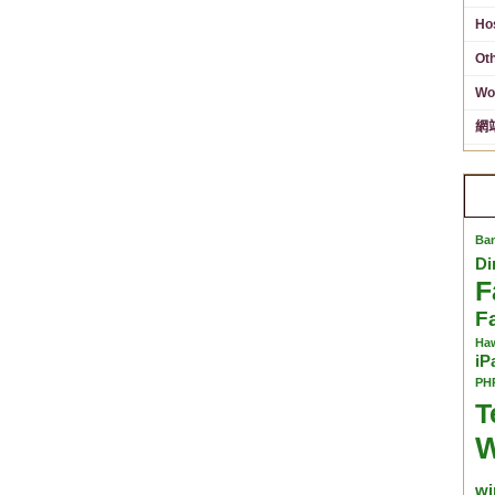
Ho
Ot
Wo
網
Ba
Di
F
F
Ha
iP
PH
T
W
wi