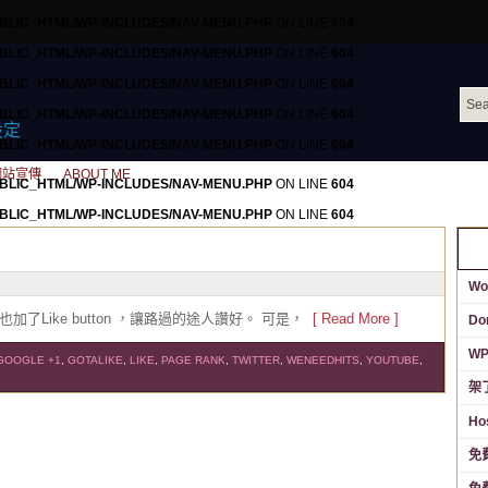
BLIC_HTML/WP-INCLUDES/NAV-MENU.PHP
ON LINE
604
BLIC_HTML/WP-INCLUDES/NAV-MENU.PHP
ON LINE
604
BLIC_HTML/WP-INCLUDES/NAV-MENU.PHP
ON LINE
604
BLIC_HTML/WP-INCLUDES/NAV-MENU.PHP
ON LINE
604
設定
BLIC_HTML/WP-INCLUDES/NAV-MENU.PHP
ON LINE
604
網站宣傳
ABOUT ME
BLIC_HTML/WP-INCLUDES/NAV-MENU.PHP
ON LINE
604
BLIC_HTML/WP-INCLUDES/NAV-MENU.PHP
ON LINE
604
BLIC_HTML/WP-INCLUDES/NAV-MENU.PHP
ON LINE
604
BLIC_HTML/WP-INCLUDES/NAV-MENU.PHP
ON LINE
604
Wo
BLIC_HTML/WP-INCLUDES/NAV-MENU.PHP
ON LINE
604
Like button ，讓路過的途人讚好。 可是，
[ Read More ]
Do
網站宣傳
ABOUT ME
W
GOOGLE +1
,
GOTALIKE
,
LIKE
,
PAGE RANK
,
TWITTER
,
WENEEDHITS
,
YOUTUBE
,
架
Ho
免