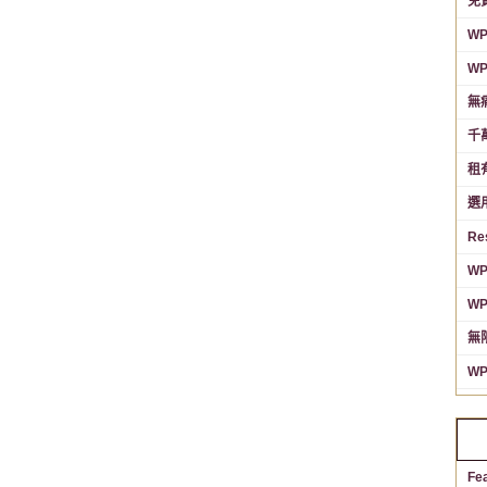
免
WP
W
無痛
千萬
租有
選用
Re
W
WP
無限
W
Fe