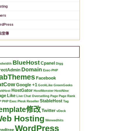
sting
hers
rdPress
站宣傳
標籤
BlueHost
Cpanel
ndwidth
Digg
Domain
rectAdmin
Exec-PHP
abThemes
Facebook
atCow
Google +1
GotALike
GreenGeeks
HostGator
wkHost
HostMonster
HostNine
age
Like
Live Chat
Overselling
Page
Page Rank
StableHost
P
PHP Exec
Plesk
Reseller
Tag
emplate修改
Twitter
vDeck
eb Hosting
Weneedhits
WordPress
redtree